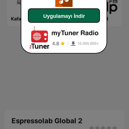
Uygulamayı İndir
Kafa Radyo
Virgin Radio Türkiye
Kalp FM
Espressolab Global 2