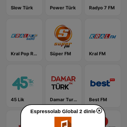
Slow Türk
Power Türk
Radyo 7 FM
Kral Pop Radyo
Süper FM
Kral FM
45 Lik
Damar Turk FM
Best FM
Espressolab Global 2 dinle