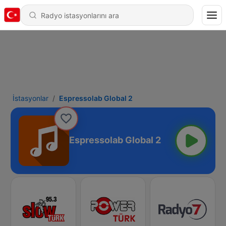
İstasyonlar
Espressolab Global 2
Espressolab Global 2