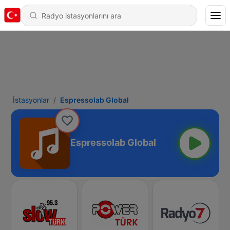
İstasyonlar
Espressolab Global
Espressolab Global