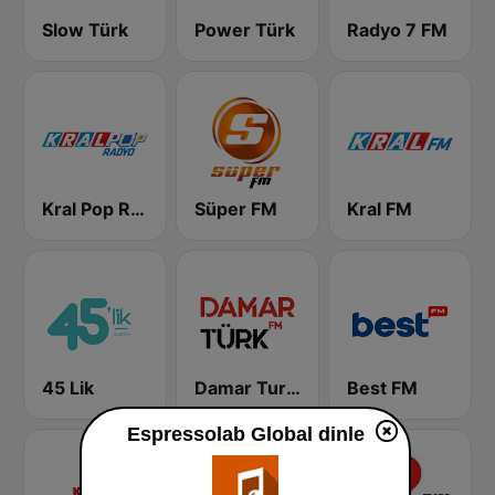
Slow Türk
Power Türk
Radyo 7 FM
Kral Pop Radyo
Süper FM
Kral FM
45 Lik
Damar Turk FM
Best FM
Espressolab Global dinle