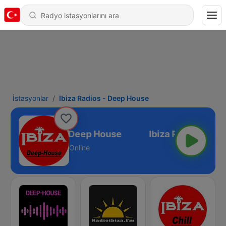
İstasyonlar
Ibiza Radios - Deep House
Ibiza Radios - Deep House
Online