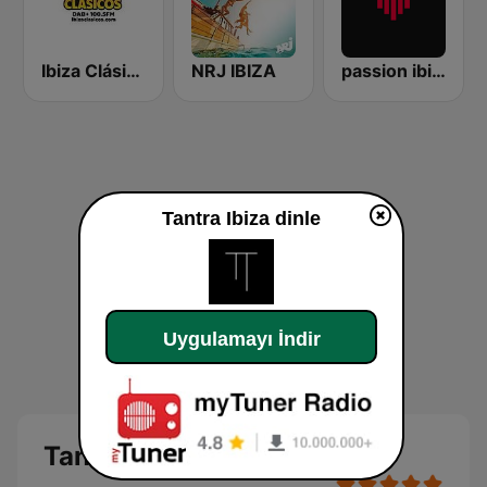
Ibiza Clásicos
NRJ IBIZA
passion ibiza radio
Tantra Ibiza dinle
Uygulamayı İndir
Tantra Ibiza