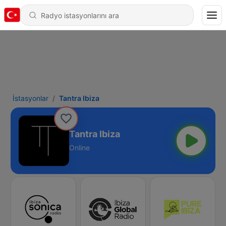
İstasyonlar
Tantra Ibiza
Tantra Ibiza
Online