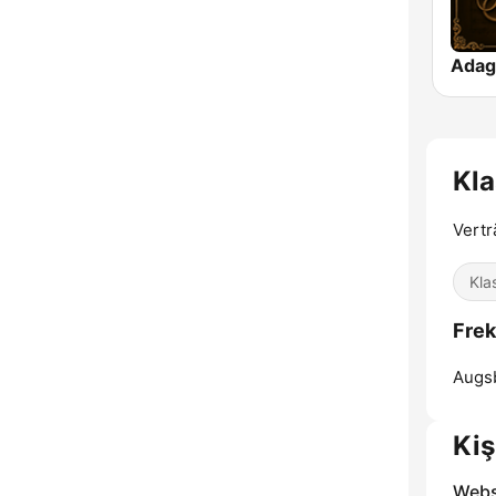
Adag
Kla
Vertr
Kla
Frek
Augs
Kiş
Webs