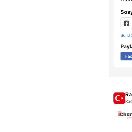
Sosy
Bu rad
Payl
Fa
Ra
Rad