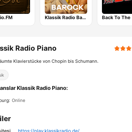
io.FM
Klassik Radio Barock
ssik Radio Piano
äumte Klavierstücke von Chopin bis Schumann.
sik
anslar Klassik Radio Piano:
burg:
Online
iler
itesi
https://play.klassikradio.de/