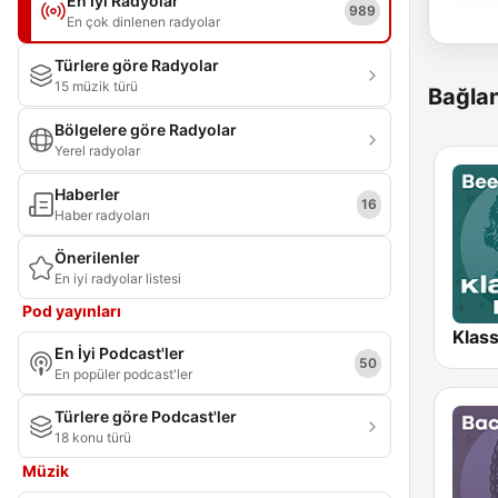
En İyi Radyolar
989
En çok dinlenen radyolar
Türlere göre Radyolar
15 müzik türü
Bağlan
Bölgelere göre Radyolar
Yerel radyolar
Haberler
16
Haber radyoları
Önerilenler
En iyi radyolar listesi
Pod yayınları
En İyi Podcast'ler
50
En popüler podcast'ler
Türlere göre Podcast'ler
18 konu türü
Müzik