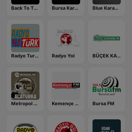
Back To The 80's Radio
Bursa Karadeniz FM
Blue Karadeniz Radyo
Radyo Turk Giresun
Radyo Yol
BÜÇEK KARADENİZ FM
Metropol FM - Alaturka
Kemençe FM
Bursa FM