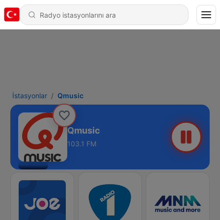
İstasyonlar
Qmusic
Qmusic
103.1 FM