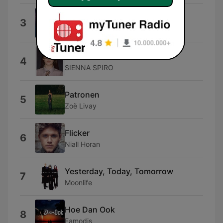
Save Me
3
David Lopez
MAYBE.
4
SIENNA SPIRO
Patronen
5
Zoë Livay
Flicker
6
Niall Horan
Yesterday, Today, Tomorrow
7
Moonlife
Hoe Dan Ook
8
Famodis