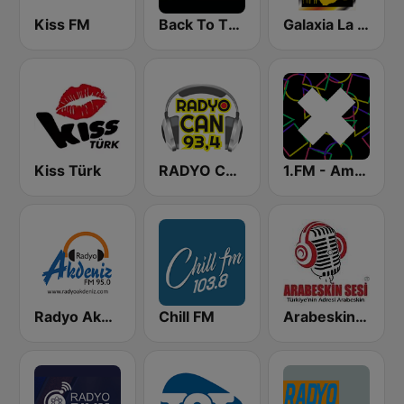
Kiss FM
Back To The 80's Radio
Galaxia La Picosa
Kiss Türk
RADYO CAN
1.FM - Amsterdam Trance
Radyo Akdeniz
Chill FM
Arabeskinsesi FM