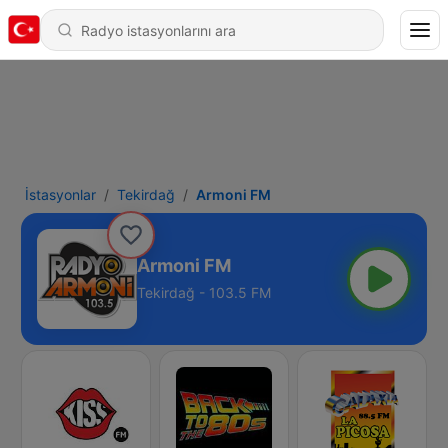
İstasyonlar
Tekirdağ
Armoni FM
Armoni FM
Tekirdağ - 103.5 FM