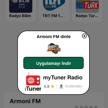
Radyo Bilim
TRT FM 104.3
Radyo Turk Giresun
Armoni FM dinle
Uygulamayı İndir
Armoni FM