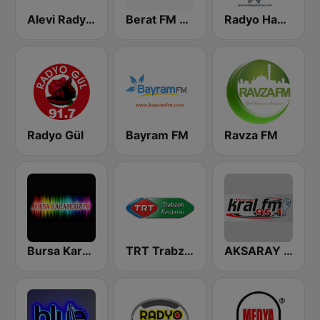
Alevi Radyosu
Berat FM 87.8
Radyo Hamsi
Radyo Gül
Bayram FM
Ravza FM
Bursa Karadeniz FM
TRT Trabzon Radyosu
AKSARAY KRAL FM