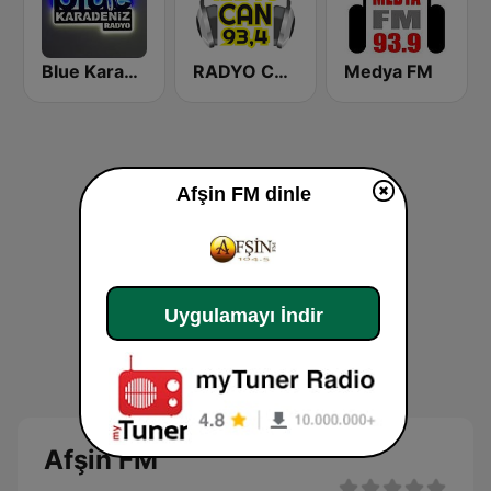
Blue Karadeniz Radyo
RADYO CAN
Medya FM
Afşin FM dinle
Uygulamayı İndir
Afşin FM