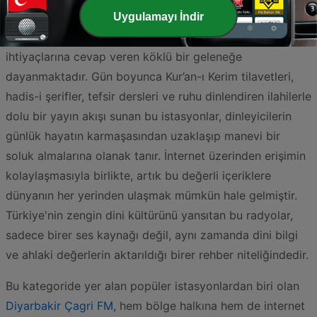
Uygulamayı İndir
Türkiye’de İslami radyo yayıncılığı, toplumun manevi
ihtiyaçlarına cevap veren köklü bir geleneğe
dayanmaktadır. Gün boyunca Kur’an-ı Kerim tilavetleri,
hadis-i şerifler, tefsir dersleri ve ruhu dinlendiren ilahilerle
dolu bir yayın akışı sunan bu istasyonlar, dinleyicilerin
günlük hayatın karmaşasından uzaklaşıp manevi bir
soluk almalarına olanak tanır. İnternet üzerinden erişimin
kolaylaşmasıyla birlikte, artık bu değerli içeriklere
dünyanın her yerinden ulaşmak mümkün hale gelmiştir.
Türkiye'nin zengin dini kültürünü yansıtan bu radyolar,
sadece birer ses kaynağı değil, aynı zamanda dini bilgi
ve ahlaki değerlerin aktarıldığı birer rehber niteliğindedir.
Bu kategoride yer alan popüler istasyonlardan biri olan
Diyarbakir Çagri FM
, hem bölge halkına hem de internet