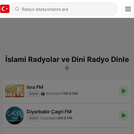
İslami Radyolar ve Dini Radyo Dinle
6
Isra FM
İslam
3
İstanbul
100.6 FM
Diyarbakir Çagri FM
İslam
Diyarbakır
99.0 FM