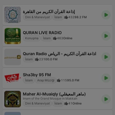
إذاعة القرآن الكريم من القاهرة
Dini & Maneviyat
İslam
432
98.2 FM
QURAN LIVE RADIO
Konuşma
İslam
463
Online
Quran Radio اذاعة القرآن الكريم - الرياض
İslam
23
100.0 FM
Sha3by 95 FM
İslam
Arap Müziği
115
95.0 FM
Maher Al-Muaiqly (ماهر المعيقلي)
Imam of the Grand Mosque in Makkah
Dini & Maneviyat
İslam
41
Online