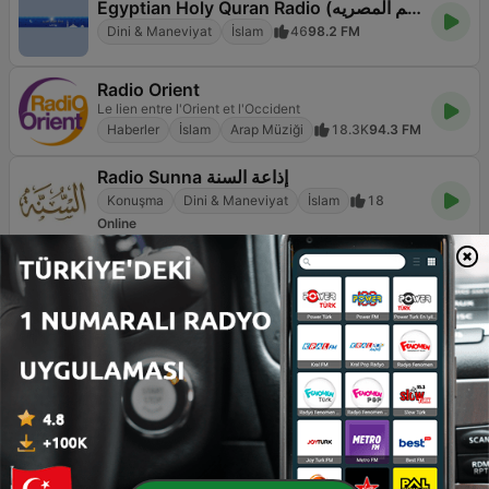
Egyptian Holy Quran Radio (اذاعه القرآن الكريم المصريه)
Dini & Maneviyat
İslam
46
98.2 FM
Radio Orient
Le lien entre l'Orient et l'Occident
Haberler
İslam
Arap Müziği
18.3K
94.3 FM
Radio Sunna إذاعة السنة
Konuşma
Dini & Maneviyat
İslam
18
Online
إذاعة القرأن الكريم
İslam
75
103.4 FM
إذاعة الشيخ ياسر الدوسري
İslam
15
Online