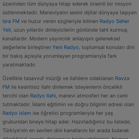
üzerinden tüm dünyaya hitap ederek önemli bir misyon
üstlenmektedir. Maneviyatın sesini dijital dünyaya taşıyan
Isra FM
ve huzur veren ezgileriyle bilinen
Radyo Seher
Yeli
, uzun yıllardır dinleyicilerin gönlünde taht kurmuş
kanallardır. Modern yayıncılık anlayışını geleneksel
değerlerle birleştiren
Yeni Radyo
, toplumsal konuları dini
bir bakış açısıyla yorumlayan programlarıyla fark
yaratmaktadır.
Özellikle tasavvuf müziği ve ilahilere odaklanan
Ravza
FM
ile kesintisiz ilahi dinlemek isteyenlerin öncelikli
tercihi olan
Radyo Ilahi
, manevi atmosferi her an canlı
tutmaktadır. İslami eğitimin ve doğru bilginin adresi olan
Radyo islam
ise öğretici programlarıyla her yaş
grubundan bireye hitap eder. Hazırladığımız bu listede,
Türkiye'nin en sevilen dini kanallarını bir arada bularak
dilediğinizi anında dinlemeye başlayabilirsiniz. Namaz