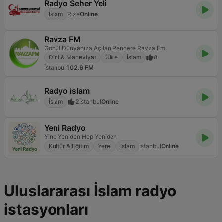
Radyo Seher Yeli
İslam
Rize
Online
Ravza FM
Gönül Dünyanıza Açılan Pencere Ravza Fm
Dini & Maneviyat
Ülke
İslam
8
İstanbul
102.6 FM
Radyo islam
İslam
2
İstanbul
Online
Yeni Radyo
Yine Yeniden Hep Yeniden
Kültür & Eğitim
Yerel
İslam
İstanbul
Online
Uluslararası İslam radyo
istasyonları