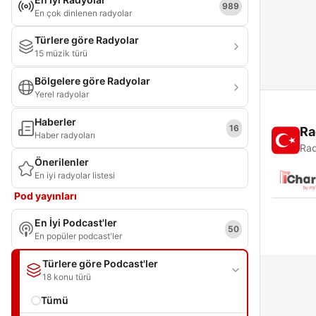
989
En çok dinlenen radyolar
Türlere göre Radyolar
15 müzik türü
Bölgelere göre Radyolar
Yerel radyolar
Haberler
16
Ra
Haber radyoları
Rad
Önerilenler
En iyi radyolar listesi
Pod yayınları
En İyi Podcast'ler
50
En popüler podcast'ler
Türlere göre Podcast'ler
18 konu türü
Tümü