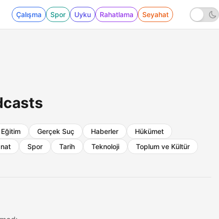
Çalışma
Spor
Uyku
Rahatlama
Seyahat
dcasts
Eğitim
Gerçek Suç
Haberler
Hükümet
nat
Spor
Tarih
Teknoloji
Toplum ve Kültür