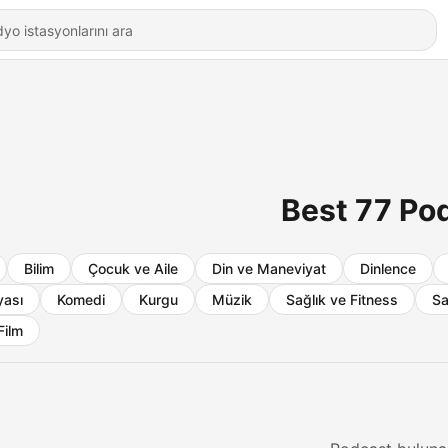
Best 77 Po
Bilim
Çocuk ve Aile
Din ve Maneviyat
Dinlence
yası
Komedi
Kurgu
Müzik
Sağlık ve Fitness
Sa
Film