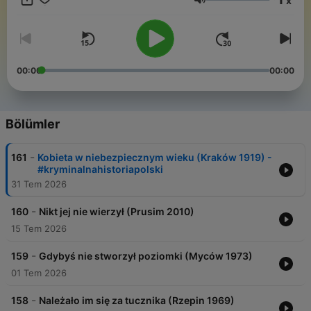
x
ktoś popełni w nich morderstwo. Wykup subskrypcję na
Ses
Spotify - słuchaj bez reklam, wspieraj kanał i otrzymaj dostęp
do archiwum bonusowych odcinków:
https://anchor.fm/zbrodnie-prowincjonalne/subscribe
00:00
00:00
Bölümler
-
161
Kobieta w niebezpiecznym wieku (Kraków 1919) -
#kryminalnahistoriapolski
31 Tem 2026
-
160
Nikt jej nie wierzył (Prusim 2010)
15 Tem 2026
-
159
Gdybyś nie stworzył poziomki (Myców 1973)
01 Tem 2026
-
158
Należało im się za tucznika (Rzepin 1969)