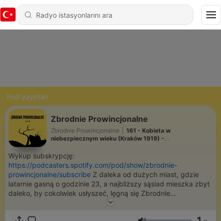
Pod yayınları
Zbrodnie Prowincjonalne
Zbrodnie Prowincjonalne
|
161 - Kobieta w
niebezpiecznym wieku (Kraków 1919) -
#kryminalnahistoriapolski
Wykup subskrypcję:
https://podcasters.spotify.com/pod/show/zbrodnie-
prowincjonalne/subscribe
Z daleka od dużych miast, gdzie
latarnie gasną o godzinie 23, a najbliższy sąsiad mieszka zbyt
daleko, by cokolwiek usłyszeć, lęgną się Zbrodnie
Prowincjonalne. W tym podcaście odkrywamy sekrety małych
miejscowości, które do wydań wiadomości trafiają tylko, jeśli
1